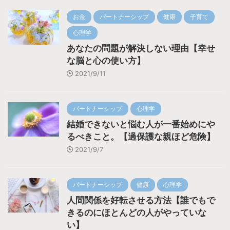
お金
パートナーシップ
健康
子育て
心理学
あなたの問題が解決しない理由【幸せ
な脳と心の使い方】
2021/9/11
パートナーシップ
心理学
結婚できないと悩む人が一番始めにや
るべきこと。【過保護な親ほど危険】
2021/9/7
パートナーシップ
健康
心理学
人間関係を好転させる方法【誰でもで
きるのにほとんどの人がやっていな
い】