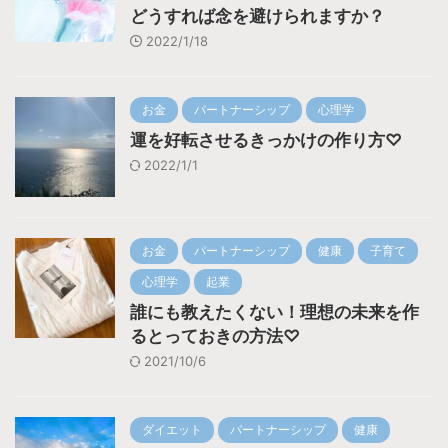
どうすれば念を避けられますか？
2022/1/18
お金
パートナーシップ
心理学
運を好転させるきっかけの作り方♡
2022/1/1
お金
パートナーシップ
健康
子育て
心理学
起業
誰にも教えたくない！理想の未来を作
るとっておきの方法♡
2021/10/6
ダイエット
パートナーシップ
健康