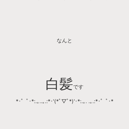
なんと
白髪
です
*･゜ﾟ･*:.｡..｡.:*･'(*ﾟ▽ﾟ*)'･*:.｡. .｡.:*･゜ﾟ･*