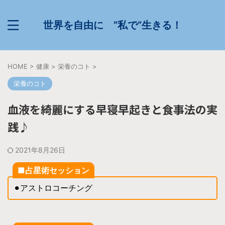
世界を自由に ”私で”生きる！
HOME
>
健康
>
栄養のコト
>
栄養のコト
血液を綺麗にする早寝早起きと食事法の実
践♪
2021年8月26日
■占星術セッション
⚫︎アストロコーチング