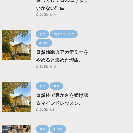
優しくしてるのにうまく
いかない理由。
2025/11/14
お金
受講生さんの声
心理学
自然治癒力アカデミーを
やめると決めた理由。
2025/11/10
お金
健康
自然体で豊かさを受け取
るマインドレッスン。
2025/11/6
健康
心理学