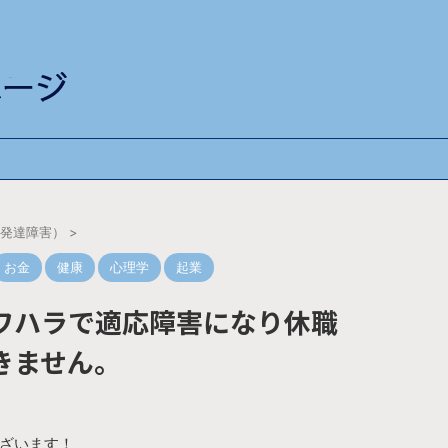
（発達障害）
>
お金
健康
心理学
起業
ワハラで適応障害になり休職
きません。
ざいます！