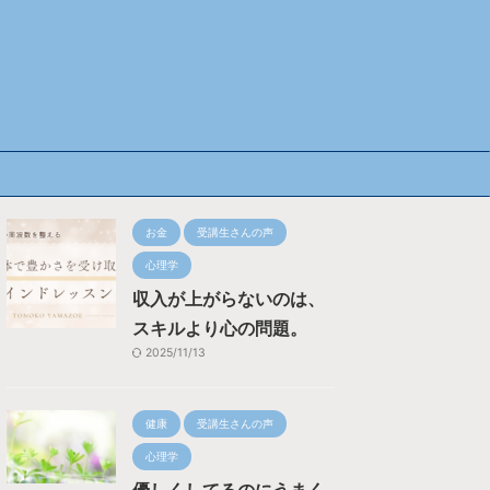
お金
受講生さんの声
心理学
収入が上がらないのは、
スキルより心の問題。
2025/11/13
健康
受講生さんの声
心理学