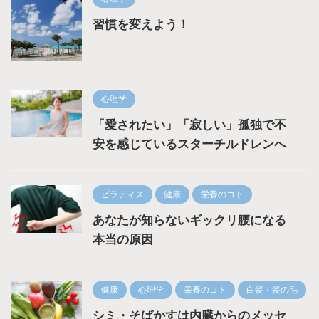
習慣を変えよう！
心理学
「愛されたい」「寂しい」孤独で不
安を感じているスターチルドレンへ
ピラティス
健康
栄養のコト
あなたが知らないギックリ腰になる
本当の原因
健康
心理学
栄養のコト
白髪・髪の毛
シミ・そばかすは内臓からのメッセ