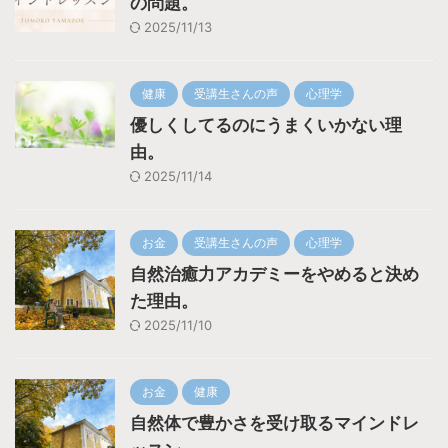
の問題。
2025/11/13
健康
受講生さんの声
心理学
優しくしてるのにうまくいかない理
由。
2025/11/14
お金
受講生さんの声
心理学
自然治癒力アカデミーをやめると決め
た理由。
2025/11/10
お金
健康
自然体で豊かさを受け取るマインドレ