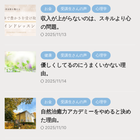
お金
受講生さんの声
心理学
収入が上がらないのは、スキルより心
の問題。
2025/11/13
健康
受講生さんの声
心理学
優しくしてるのにうまくいかない理
由。
2025/11/14
お金
受講生さんの声
心理学
自然治癒力アカデミーをやめると決め
た理由。
2025/11/10