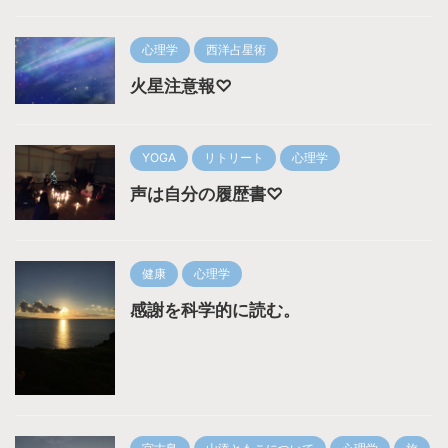
心理学
西洋占星術
火星注意報♡
YOGA
リトリート
心理学
声は自分の履歴書♡
健康
心理学
感謝を科学的に読む。