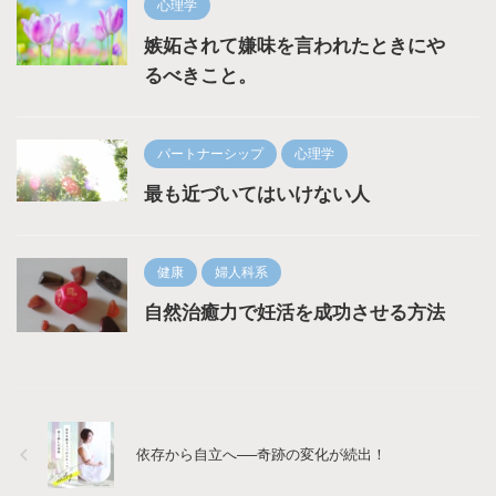
心理学
嫉妬されて嫌味を言われたときにや
るべきこと。
パートナーシップ
心理学
最も近づいてはいけない人
健康
婦人科系
自然治癒力で妊活を成功させる方法
依存から自立へ──奇跡の変化が続出！