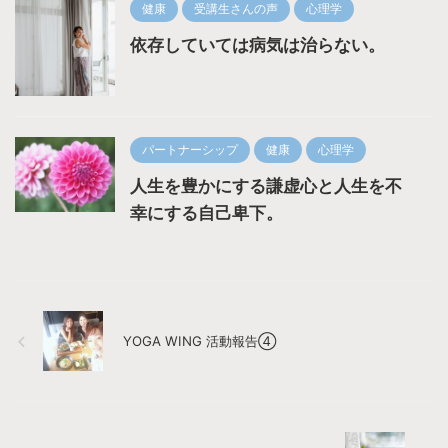
健康
受講生さんの声
心理学
依存していては病気は治らない。
パートナーシップ
健康
心理学
人生を豊かにする謙虚心と人生を不
幸にする自己卑下。
YOGA WING 活動報告④