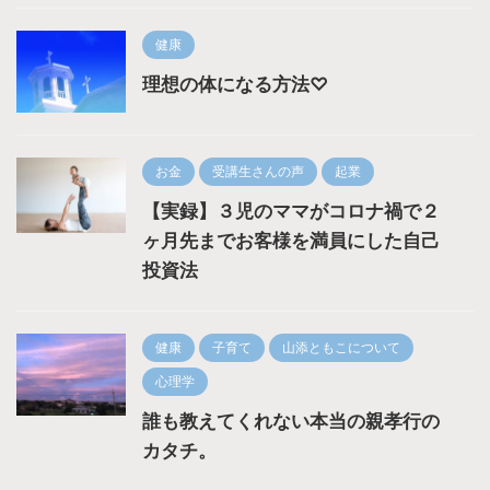
健康
理想の体になる方法♡
お金
受講生さんの声
起業
【実録】３児のママがコロナ禍で２
ヶ月先までお客様を満員にした自己
投資法
健康
子育て
山添ともこについて
心理学
誰も教えてくれない本当の親孝行の
カタチ。