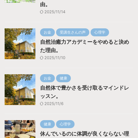
由。
2025/11/14
お金
受講生さんの声
心理学
自然治癒力アカデミーをやめると決め
た理由。
2025/11/10
お金
健康
自然体で豊かさを受け取るマインドレ
ッスン。
2025/11/6
健康
心理学
休んでいるのに体調が良くならない理