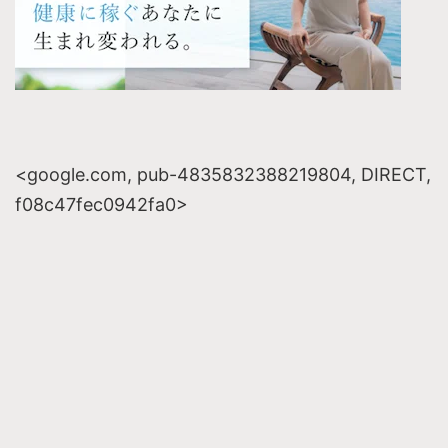
<google.com, pub-4835832388219804, DIRECT,
f08c47fec0942fa0>