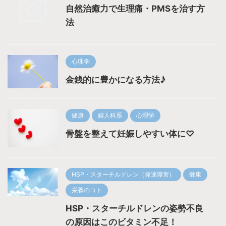
自然治癒力で生理痛・PMSを治す方
法
心理学
金銭的に豊かになる方法♪
健康
婦人科系
心理学
骨盤を整えて妊娠しやすい体に♡
HSP・スターチルドレン（発達障害）
健康
栄養のコト
HSP・スターチルドレンの姿勢不良
の原因はこのビタミン不足！