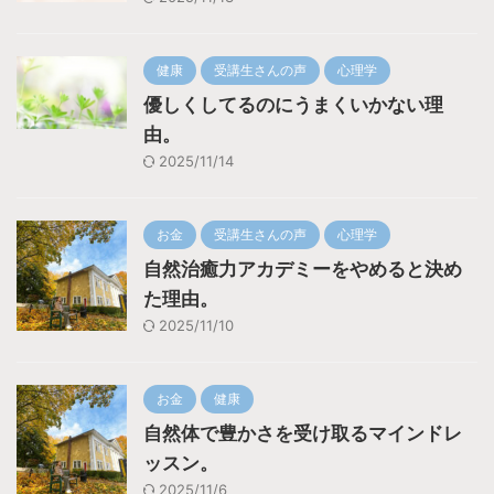
健康
受講生さんの声
心理学
優しくしてるのにうまくいかない理
由。
2025/11/14
お金
受講生さんの声
心理学
自然治癒力アカデミーをやめると決め
た理由。
2025/11/10
お金
健康
自然体で豊かさを受け取るマインドレ
ッスン。
2025/11/6