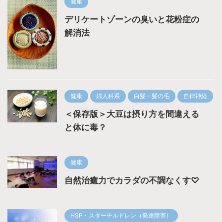
健康
デリケートゾーンの臭いと花粉症の
解消法
健康
婦人科系
白髪・髪の毛
自律神経
＜保存版＞大豆は摂り方を間違える
と体に毒？
健康
自然治癒力でカラダの不調なくす♡
HSP・スターチルドレン（発達障害）