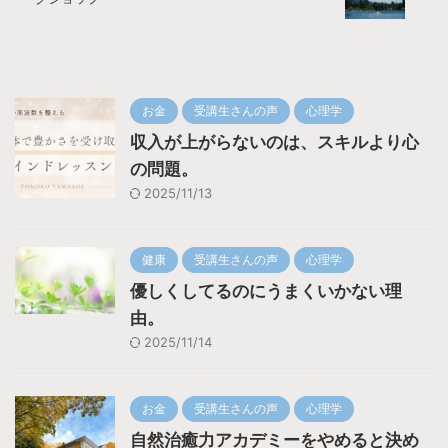
お金
受講生さんの声
心理学
収入が上がらないのは、スキルより心
の問題。
2025/11/13
健康
受講生さんの声
心理学
優しくしてるのにうまくいかない理
由。
2025/11/14
お金
受講生さんの声
心理学
自然治癒力アカデミーをやめると決め