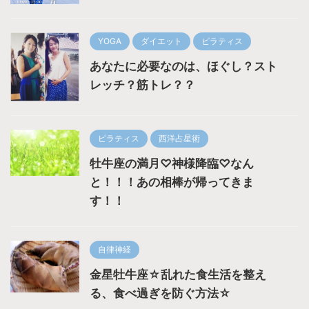
YOGA
ダイエット
ピラティス
あなたに必要なのは、ほぐし？スト
レッチ？筋トレ？？
ピラティス
西洋占星術
牡牛座の満月♡神様降臨♡なん
と！！！あの相棒が帰ってきま
す！！
自律神経
金星牡牛座☆乱れた食生活を整え
る、食べ過ぎを防ぐ方法☆