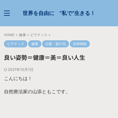
世界を自由に ”私で”生きる！
HOME
>
健康
>
ピラティス
>
ピラティス
健康
白髪・髪の毛
自律神経
良い姿勢＝健康＝美＝良い人生
2021年10月1日
こんにちは！
自然療法家の山添ともこです。