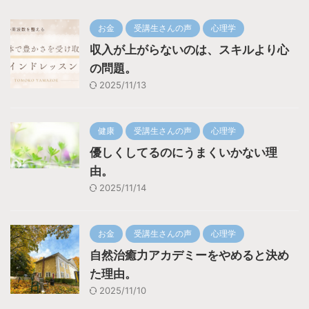
お金
受講生さんの声
心理学
収入が上がらないのは、スキルより心
の問題。
2025/11/13
健康
受講生さんの声
心理学
優しくしてるのにうまくいかない理
由。
2025/11/14
お金
受講生さんの声
心理学
自然治癒力アカデミーをやめると決め
た理由。
2025/11/10