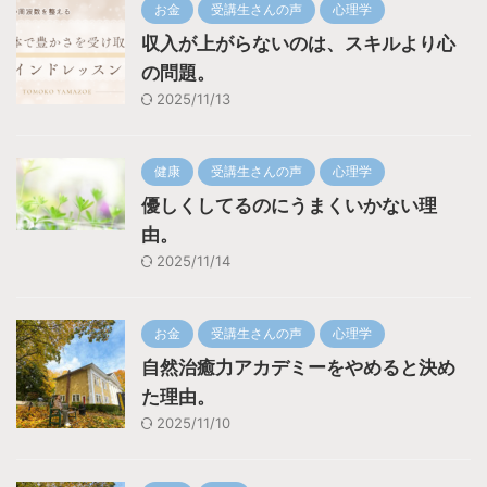
お金
受講生さんの声
心理学
収入が上がらないのは、スキルより心
の問題。
2025/11/13
健康
受講生さんの声
心理学
優しくしてるのにうまくいかない理
由。
2025/11/14
お金
受講生さんの声
心理学
自然治癒力アカデミーをやめると決め
た理由。
2025/11/10