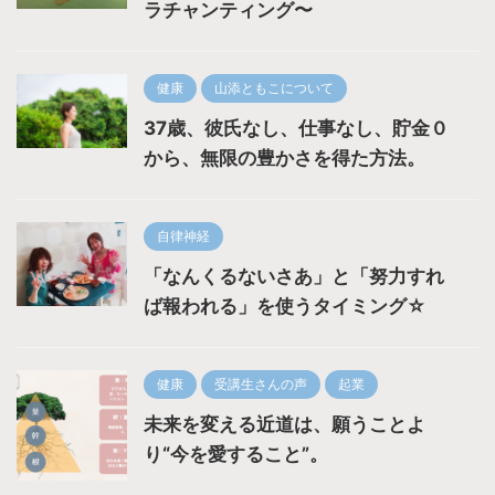
ラチャンティング〜
健康
山添ともこについて
37歳、彼氏なし、仕事なし、貯金０
から、無限の豊かさを得た方法。
自律神経
「なんくるないさあ」と「努力すれ
ば報われる」を使うタイミング☆
健康
受講生さんの声
起業
未来を変える近道は、願うことよ
り“今を愛すること”。