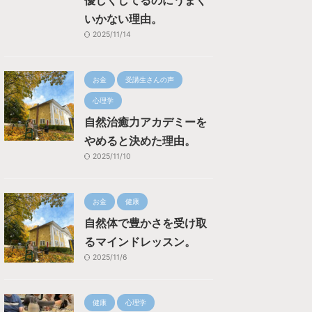
優しくしてるのにうまく
いかない理由。
2025/11/14
お金
受講生さんの声
心理学
自然治癒力アカデミーを
やめると決めた理由。
2025/11/10
お金
健康
自然体で豊かさを受け取
るマインドレッスン。
2025/11/6
健康
心理学