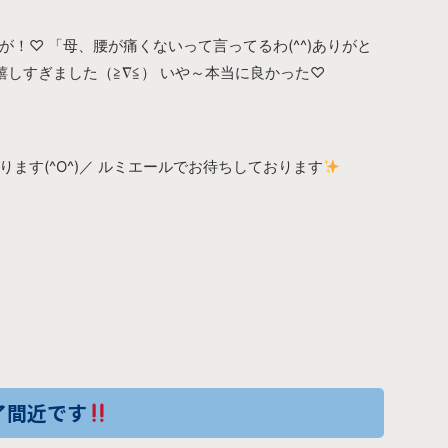
！♡ 「母、腰が痛くないって言ってるわ(^^)ありがと
しすぎました（≧∇≦） いや～本当に良かった♡
ます(^O^)／ ルミエールでお待ちしております
了間近です