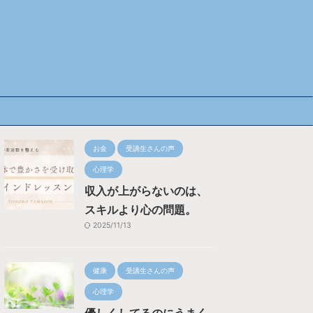
お金
受講生さんの声
心理学
収入が上がらないのは、
スキルより心の問題。
2025/11/13
健康
受講生さんの声
心理学