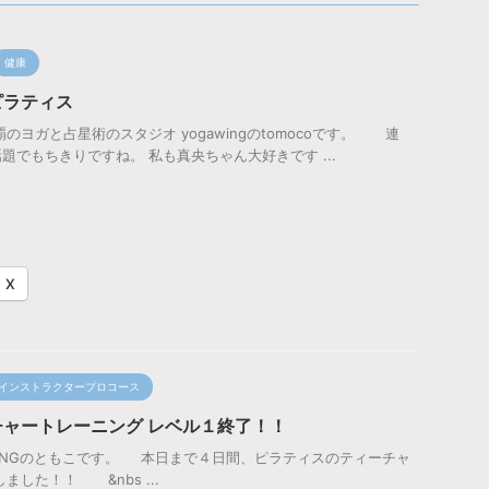
健康
ピラティス
のヨガと占星術のスタジオ yogawingのtomocoです。 連
題でもちきりですね。 私も真央ちゃん大好きです ...
X
インストラクタープロコース
ャートレーニング レベル１終了！！
 WINGのともこです。 本日まで４日間、ピラティスのティーチャ
ました！！ &nbs ...