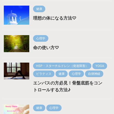
健康
理想の体になる方法♡
心理学
命の使い方♡
HSP・スターチルドレン（発達障害）
YOGA
ピラティス
健康
心理学
自律神経
エンパスの方必見！骨盤底筋をコン
トロールする方法♪
健康
心理学