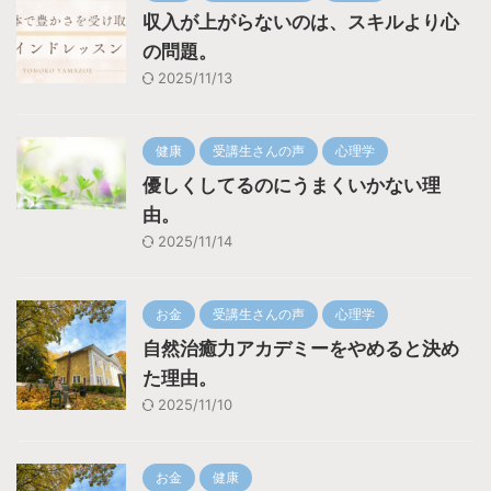
収入が上がらないのは、スキルより心
の問題。
2025/11/13
健康
受講生さんの声
心理学
優しくしてるのにうまくいかない理
由。
2025/11/14
お金
受講生さんの声
心理学
自然治癒力アカデミーをやめると決め
た理由。
2025/11/10
お金
健康