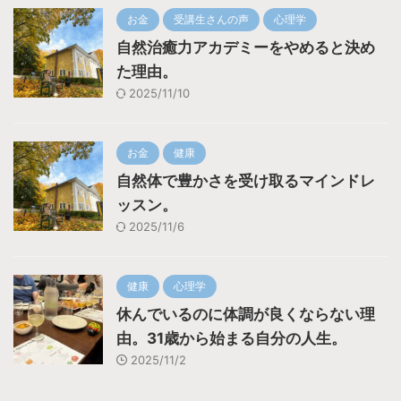
お金
受講生さんの声
心理学
自然治癒力アカデミーをやめると決め
た理由。
2025/11/10
お金
健康
自然体で豊かさを受け取るマインドレ
ッスン。
2025/11/6
健康
心理学
休んでいるのに体調が良くならない理
由。31歳から始まる自分の人生。
2025/11/2