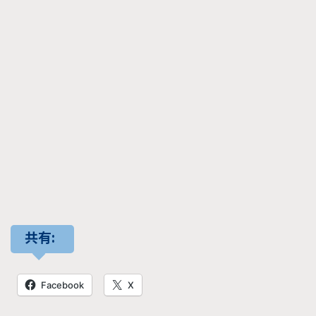
共有:
Facebook
X