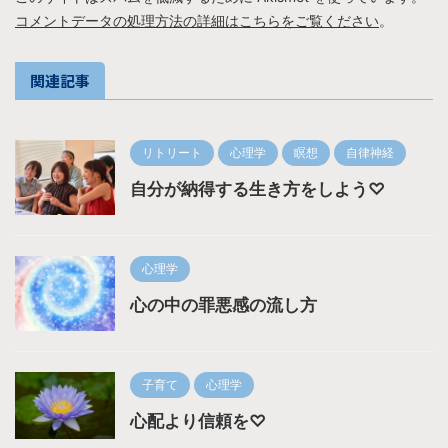
コメントデータの処理方法の詳細はこちらをご覧ください
。
関連記事
リトリート
心理学
瞑想
自律神経
自分が納得する生き方をしよう♡
心理学
心の中の罪悪感の流し方
子育て
心理学
心配より信頼を♡