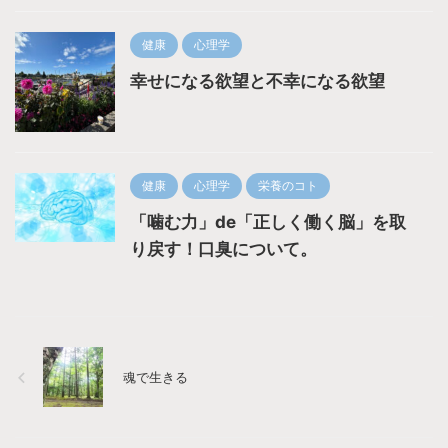
健康
心理学
幸せになる欲望と不幸になる欲望
健康
心理学
栄養のコト
「噛む力」de「正しく働く脳」を取
り戻す！口臭について。
魂で生きる