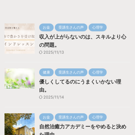
お金
受講生さんの声
心理学
収入が上がらないのは、スキルより心
の問題。
2025/11/13
健康
受講生さんの声
心理学
優しくしてるのにうまくいかない理
由。
2025/11/14
お金
受講生さんの声
心理学
自然治癒力アカデミーをやめると決め
た理由。