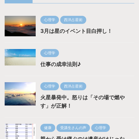
心理学
西洋占星術
3月は星のイベント目白押し！
心理学
仕事の成幸法則♪
心理学
西洋占星術
火星暴発中。怒りは「その場で燃や
す」が正解！
健康
受講生さんの声
心理学