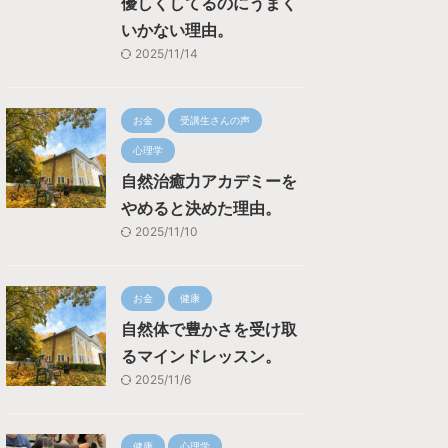
優しくしてるのにうまく
いかない理由。
2025/11/14
お金
受講生さんの声
心理学
自然治癒力アカデミーを
やめると決めた理由。
2025/11/10
お金
健康
自然体で豊かさを受け取
るマインドレッスン。
2025/11/6
健康
心理学