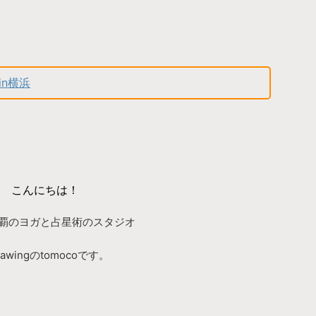
in横浜
こんにちは！
覇のヨガと占星術のスタジオ
gawingのtomocoです。