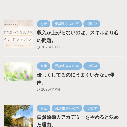
お金
受講生さんの声
心理学
収入が上がらないのは、スキルより心
の問題。
2025/11/13
健康
受講生さんの声
心理学
優しくしてるのにうまくいかない理
由。
2025/11/14
お金
受講生さんの声
心理学
自然治癒力アカデミーをやめると決め
た理由。