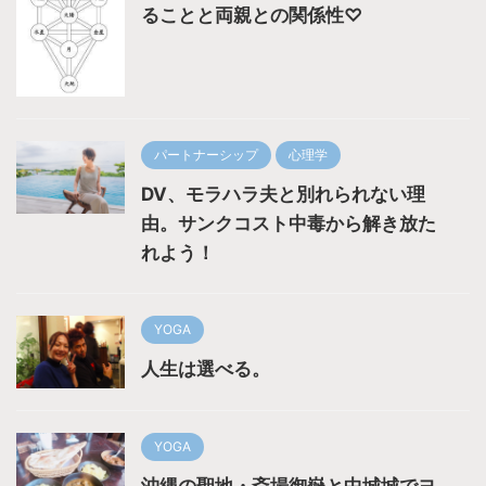
ることと両親との関係性♡
パートナーシップ
心理学
DV、モラハラ夫と別れられない理
由。サンクコスト中毒から解き放た
れよう！
YOGA
人生は選べる。
YOGA
沖縄の聖地・斎場御嶽と中城城でヨ