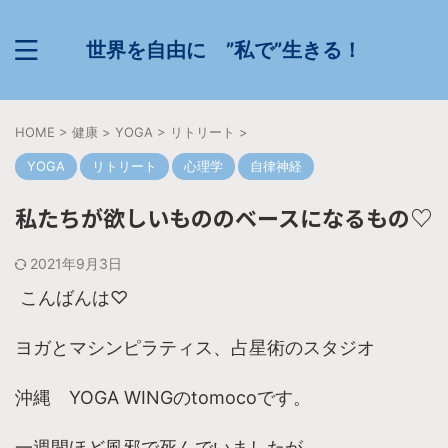
世界を自由に ”私で”生きる！
HOME
>
健康
>
YOGA
>
リトリート
>
YOGA
リトリート
心理学
自律神経
私たちが欲しいもののベースになるもの♡
2021年9月3日
こんばんは♡
ヨガとマシンピラティス、占星術のスタジオ
沖縄 YOGA WINGのtomocoです。
一週間ほど風邪で死んでいましたが