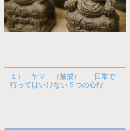
１） ヤマ （禁戒） 日常で
行ってはいけない５つの心得