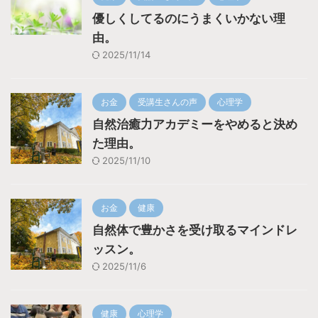
優しくしてるのにうまくいかない理
由。
2025/11/14
お金
受講生さんの声
心理学
自然治癒力アカデミーをやめると決め
た理由。
2025/11/10
お金
健康
自然体で豊かさを受け取るマインドレ
ッスン。
2025/11/6
健康
心理学