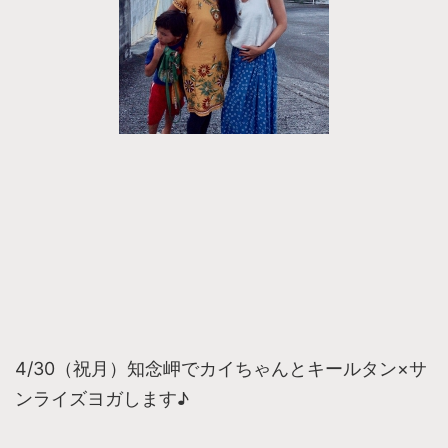
4/30（祝月）知念岬でカイちゃんとキールタン×サ
ンライズヨガします♪