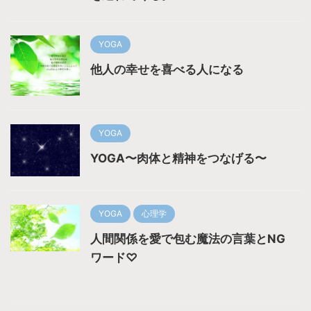
YOGA
他人の幸せを喜べる人になる
YOGA
YOGA〜肉体と精神をつなげる〜
YOGA
心理学
人間関係を愛で包む魔法の言葉とNG
ワード♡