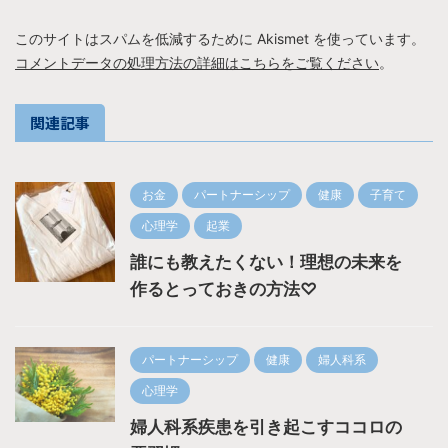
このサイトはスパムを低減するために Akismet を使っています。
コメントデータの処理方法の詳細はこちらをご覧ください
。
関連記事
お金
パートナーシップ
健康
子育て
心理学
起業
誰にも教えたくない！理想の未来を
作るとっておきの方法♡
パートナーシップ
健康
婦人科系
心理学
婦人科系疾患を引き起こすココロの