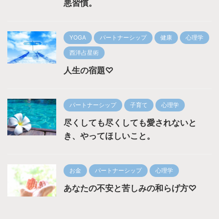
悪習慣。
YOGA
パートナーシップ
健康
心理学
西洋占星術
人生の宿題♡
パートナーシップ
子育て
心理学
尽くしても尽くしても愛されないと
き、やってほしいこと。
お金
パートナーシップ
心理学
あなたの不安と苦しみの和らげ方♡