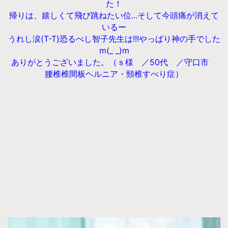
た！
帰りは、嬉しくて飛び跳ねたい位...そして今頭痛が消えて
いるー
うれし涙(T-T)恐るべし智子先生は!!!やっぱり神の手でした
m(_ _)m
ありがとうございました。（ｓ様 ／50代 ／守口市
腰椎椎間板ヘルニア・頸椎すべり症）