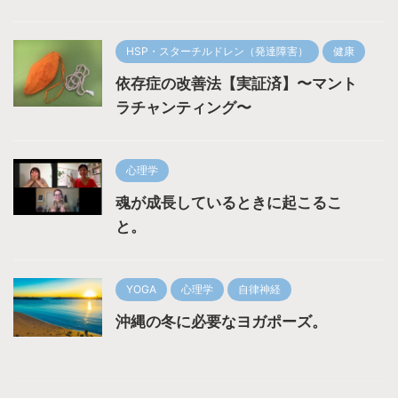
HSP・スターチルドレン（発達障害）
健康
依存症の改善法【実証済】〜マント
ラチャンティング〜
心理学
魂が成長しているときに起こるこ
と。
YOGA
心理学
自律神経
沖縄の冬に必要なヨガポーズ。