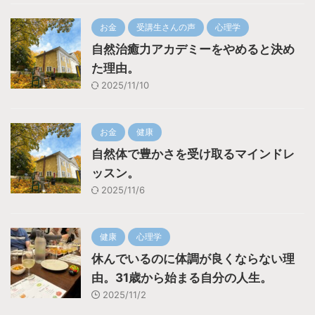
お金
受講生さんの声
心理学
自然治癒力アカデミーをやめると決め
た理由。
2025/11/10
お金
健康
自然体で豊かさを受け取るマインドレ
ッスン。
2025/11/6
健康
心理学
休んでいるのに体調が良くならない理
由。31歳から始まる自分の人生。
2025/11/2