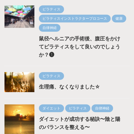
ピラティス
ピラティスインストラクタープロコース
健康
自律神経
鼠径ヘルニアの手術後、腹圧をかけ
てピラティスをして良いのでしょう
か？❶
ピラティス
生理痛、なくなりました☆
ダイエット
ピラティス
自律神経
ダイエットが成功する秘訣〜陰と陽
のバランスを整える〜