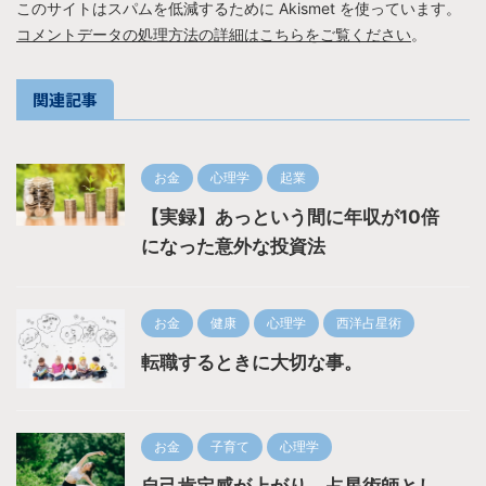
このサイトはスパムを低減するために Akismet を使っています。
コメントデータの処理方法の詳細はこちらをご覧ください
。
関連記事
お金
心理学
起業
【実録】あっという間に年収が10倍
になった意外な投資法
お金
健康
心理学
西洋占星術
転職するときに大切な事。
お金
子育て
心理学