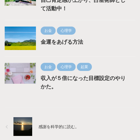
自己肯定感が上がり、占星術師とし
て活動中！
お金
心理学
金運をあげる方法
お金
心理学
起業
収入が５倍になった目標設定のやり
かた。
感謝を科学的に読む。