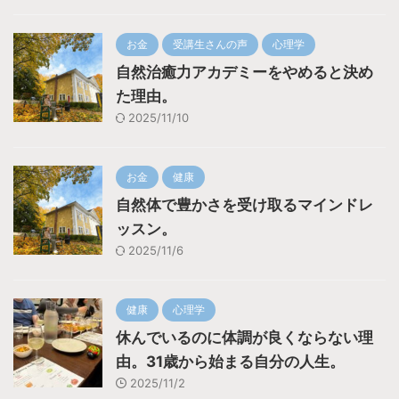
お金
受講生さんの声
心理学
自然治癒力アカデミーをやめると決め
た理由。
2025/11/10
お金
健康
自然体で豊かさを受け取るマインドレ
ッスン。
2025/11/6
健康
心理学
休んでいるのに体調が良くならない理
由。31歳から始まる自分の人生。
2025/11/2