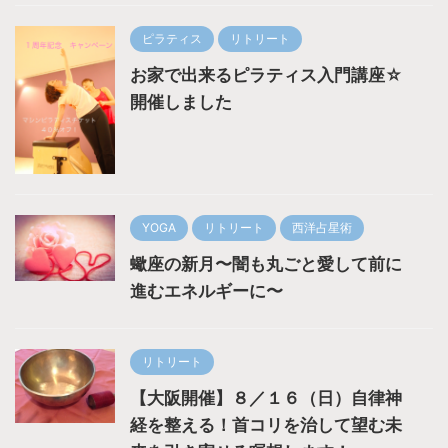
ピラティス
リトリート
お家で出来るピラティス入門講座☆
開催しました
YOGA
リトリート
西洋占星術
蠍座の新月〜闇も丸ごと愛して前に
進むエネルギーに〜
リトリート
【大阪開催】８／１６（日）自律神
経を整える！首コリを治して望む未