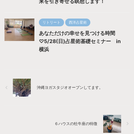
来を引き寄せる瞑想します！
リトリート
西洋占星術
あなただけの幸せを見つける時間
♡5/28(日)占星術基礎セミナー in
横浜
沖縄ヨガスタジオオープンしてます。
６ハウスの牡牛座の特徴