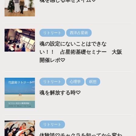
魂を感じる幸せタイム♡
リトリート
西洋占星術
魂の設定にないことはできな
い！！ 占星術基礎セミナー 大阪
開催レポ♡
リトリート
心理学
瞑想
魂を解放する時♡
リトリート
体験談♡チャクラを知ってから変わ