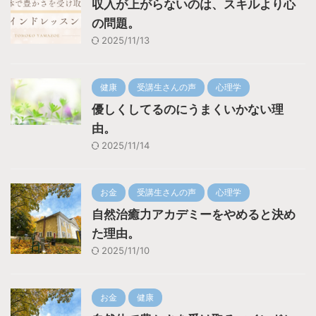
収入が上がらないのは、スキルより心
の問題。
2025/11/13
健康
受講生さんの声
心理学
優しくしてるのにうまくいかない理
由。
2025/11/14
お金
受講生さんの声
心理学
自然治癒力アカデミーをやめると決め
た理由。
2025/11/10
お金
健康