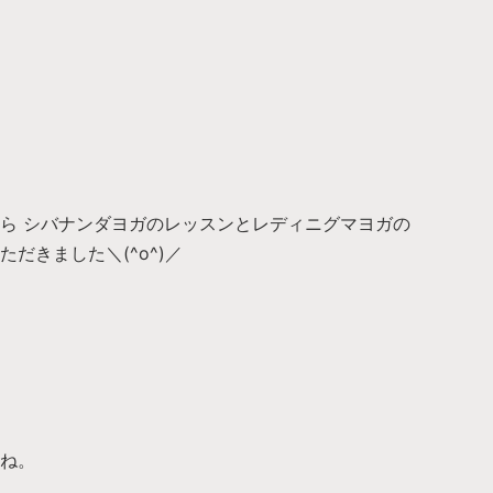
ら シバナンダヨガのレッスンとレディニグマヨガの
だきました＼(^o^)／
ね。