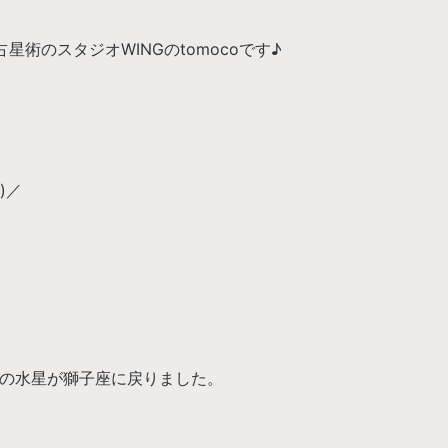
占星術のスタジオWINGのtomocoです♪
)／
中の水星が獅子座に戻りました。