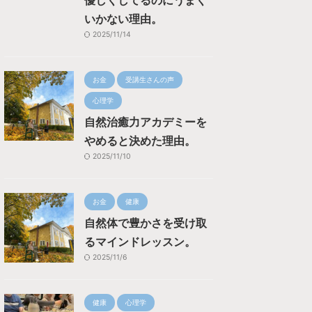
優しくしてるのにうまく
いかない理由。
2025/11/14
お金
受講生さんの声
心理学
自然治癒力アカデミーを
やめると決めた理由。
2025/11/10
お金
健康
自然体で豊かさを受け取
るマインドレッスン。
2025/11/6
健康
心理学