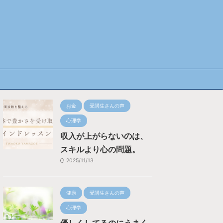
お金
受講生さんの声
心理学
収入が上がらないのは、
スキルより心の問題。
2025/11/13
健康
受講生さんの声
心理学