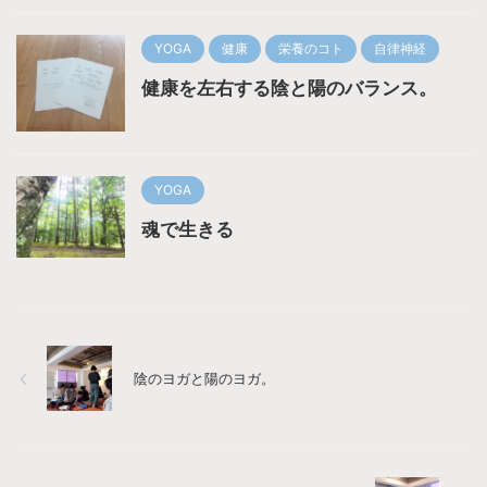
YOGA
健康
栄養のコト
自律神経
健康を左右する陰と陽のバランス。
YOGA
魂で生きる
陰のヨガと陽のヨガ。