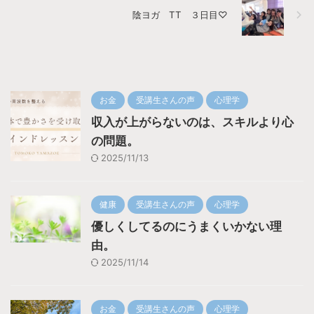
陰ヨガ TT ３日目♡
お金
受講生さんの声
心理学
収入が上がらないのは、スキルより心
の問題。
2025/11/13
健康
受講生さんの声
心理学
優しくしてるのにうまくいかない理
由。
2025/11/14
お金
受講生さんの声
心理学