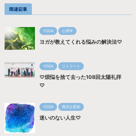
関連記事
YOGA
心理学
ヨガが教えてくれる悩みの解決法♡
YOGA
リトリート
♡煩悩を捨て去った108回太陽礼拝
♡
YOGA
西洋占星術
迷いのない人生♡