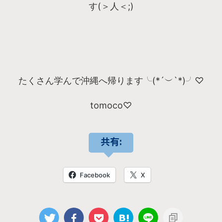
す(＞人＜;)
たくさん学んで沖縄へ帰ります╰(*´︶`*)╯♡
tomoco♡
共有:
Facebook
X