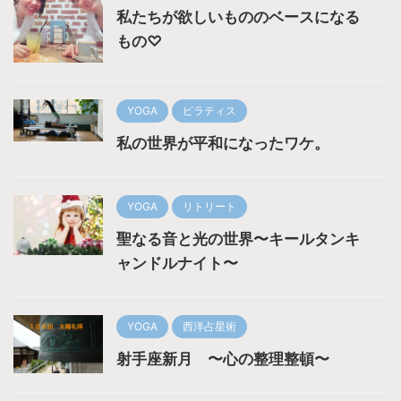
私たちが欲しいもののベースになる
もの♡
YOGA
ピラティス
私の世界が平和になったワケ。
YOGA
リトリート
聖なる音と光の世界〜キールタンキ
ャンドルナイト〜
YOGA
西洋占星術
射手座新月 〜心の整理整頓〜