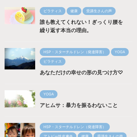
ピラティス
健康
受講生さんの声
誰も教えてくれない！ぎっくり腰を
繰り返す本当の理由。
HSP・スターチルドレン（発達障害）
YOGA
ピラティス
あなただけの幸せの形の見つけ方♡
YOGA
アヒムサ：暴力を振るわないこと
HSP・スターチルドレン（発達障害）
アトピー性皮膚炎
健康
受講生さんの声