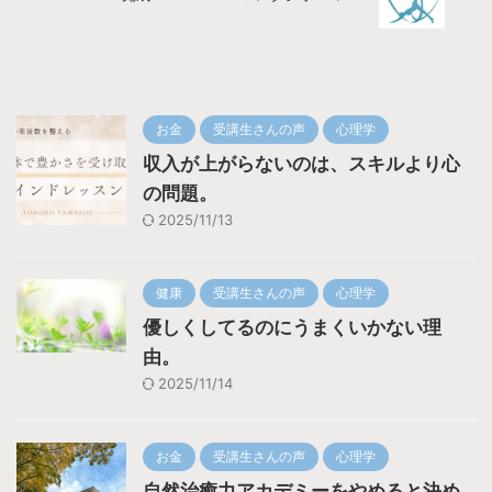
お金
受講生さんの声
心理学
収入が上がらないのは、スキルより心
の問題。
2025/11/13
健康
受講生さんの声
心理学
優しくしてるのにうまくいかない理
由。
2025/11/14
お金
受講生さんの声
心理学
自然治癒力アカデミーをやめると決め