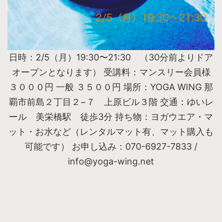
日時：2/5（月）19:30〜21:30 （30分前よりドア
オープンとなります） 受講料：マンスリー会員様
３０００円 一般 ３５００円 場所：YOGA WING 那
覇市前島２丁目２−７ 上原ビル３階 交通：ゆいレ
ール 美栄橋駅 徒歩3分 持ち物：ヨガウエア・マ
ット・お水など（レンタルマット有、マット購入も
可能です） お申し込み：070-6927-7833 /
info@yoga-wing.net