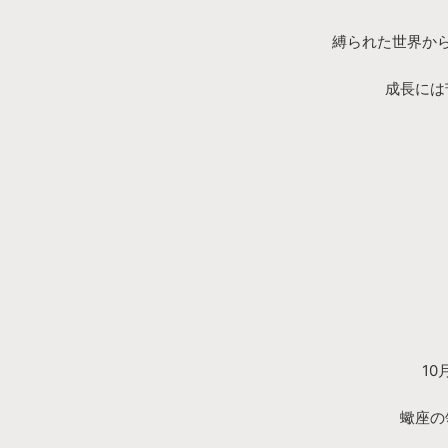
縛られた世界か
成長には
1
蠍座の