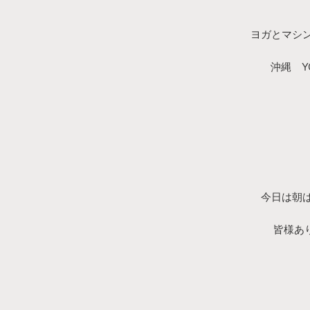
ヨガとマシ
沖縄 YO
今日は朝
皆様あり