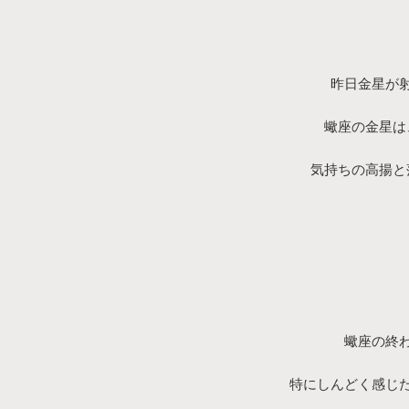
昨日金星が
蠍座の金星は
気持ちの高揚と
蠍座の終
特にしんどく感じ