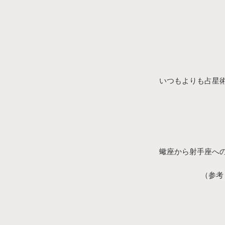
いつもよりも占星
蠍座から射手座へ
（参考