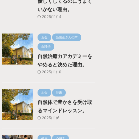
優しくしてるのにうまく
いかない理由。
2025/11/14
お金
受講生さんの声
心理学
自然治癒力アカデミーを
やめると決めた理由。
2025/11/10
お金
健康
自然体で豊かさを受け取
るマインドレッスン。
2025/11/6
健康
心理学