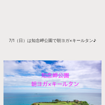
7/1（日）は知念岬公園で朝ヨガ×キールタン♪