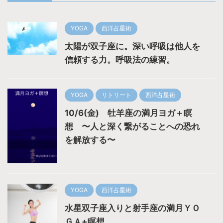
YOGA
西洋占星術
太陽が双子座に。深い呼吸は他人を
信頼する力。呼吸法の練習。
YOGA
リトリート
西洋占星術
10/6(金) 牡羊座の満月ヨガ＋瞑
想 〜人と深く繋がることへの恐れ
を解放する〜
YOGA
西洋占星術
水星双子座入りと射手座の満月ＹＯ
ＧＡ+瞑想